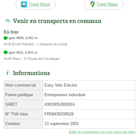
Trajet Waze
Trajet Maps
Venir en transports en commun
En bus
Ligne 4806, à 951 m
Arrêt Ecole Primaire - 1 Impasse du Canal
Ligne 4811, à 821 m
Arrêt Place - 37 Route de Forcalquier
Informations
Nom commercial
Easy Velo Electric
Forme juridique
Entrepreneur individuel
SIRET
43920052800016
N° TVA Intra.
FR59439200528
Création
13 septembre 2001
Éditer les informations de mon loueur de vélos