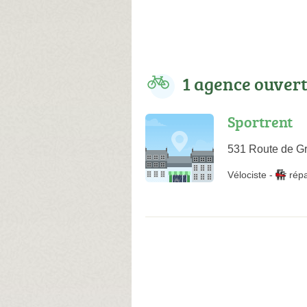
1 agence ouver
Sportrent
531 Route de Gr
Vélociste
-
rép