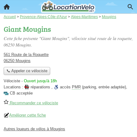
Accueil
>
Provence-Alpes-Côte d'Azur
>
Alpes-Maritimes
>
Mougins
Giant Mougins
Cette fiche présente "Giant Mougins", vélociste situé
route de la roquette
,
06250 Mougins.
561 Route de la Roquette
06250 Mougins
📞 Appeler ce vélociste
Vélociste
-
Ouvert jusqu'à 18h
Locations :
réparations
,
accès
PMR
(parking, entrée adaptée)
,
CB acceptée
Recommander ce vélociste
Améliorer cette fiche
Autres loueurs de vélos à Mougins