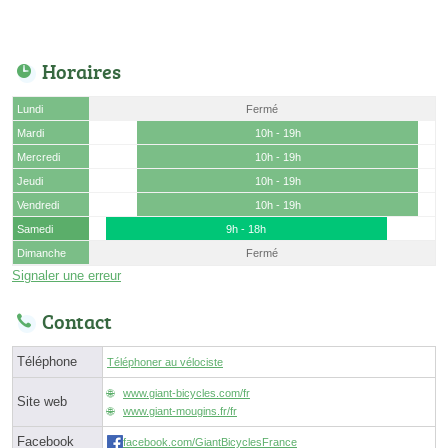
Horaires
Lundi
Fermé
Mardi
10h - 19h
Mercredi
10h - 19h
Jeudi
10h - 19h
Vendredi
10h - 19h
Samedi
9h - 18h
Dimanche
Fermé
Signaler une erreur
Contact
Téléphone
Téléphoner au vélociste
www.giant-bicycles.com/fr
Site web
www.giant-mougins.fr/fr
Facebook
facebook.com/GiantBicyclesFrance