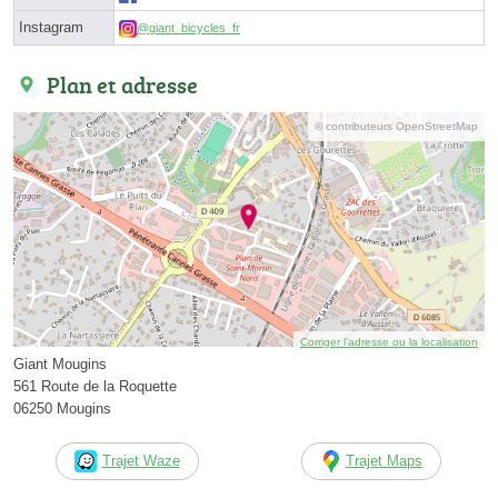
Instagram
@giant_bicycles_fr
Plan et adresse
© contributeurs OpenStreetMap
Corriger l’adresse ou la localisation
Giant Mougins
561 Route de la Roquette
06250 Mougins
Trajet Waze
Trajet Maps