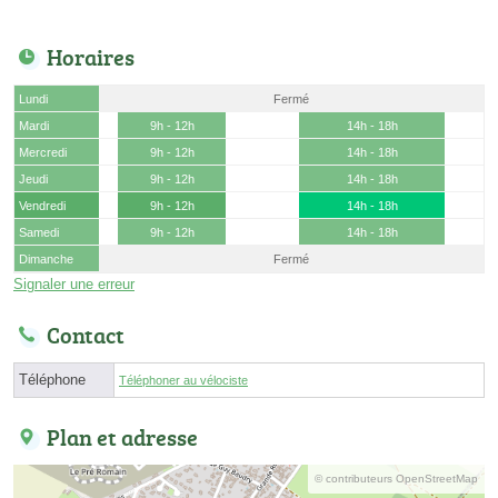
Horaires
Lundi
Fermé
Mardi
9h - 12h
14h - 18h
Mercredi
9h - 12h
14h - 18h
Jeudi
9h - 12h
14h - 18h
Vendredi
9h - 12h
14h - 18h
Samedi
9h - 12h
14h - 18h
Dimanche
Fermé
Signaler une erreur
Contact
Téléphone
Téléphoner au vélociste
Plan et adresse
© contributeurs OpenStreetMap