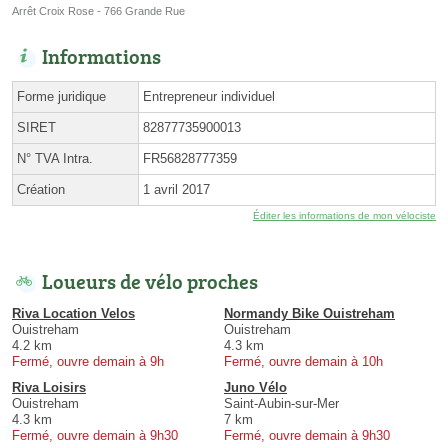
Arrêt Croix Rose - 766 Grande Rue
Informations
Forme juridique
Entrepreneur individuel
SIRET
82877735900013
N° TVA Intra.
FR56828777359
Création
1 avril 2017
Éditer les informations de mon vélociste
Loueurs de vélo proches
Riva Location Velos
Normandy Bike Ouistreham
Ouistreham
Ouistreham
4.2 km
4.3 km
Fermé, ouvre demain à 9h
Fermé, ouvre demain à 10h
Riva Loisirs
Juno Vélo
Ouistreham
Saint-Aubin-sur-Mer
4.3 km
7 km
Fermé, ouvre demain à 9h30
Fermé, ouvre demain à 9h30