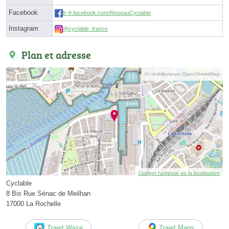
Facebook
fr-fr.facebook.com/ReseauCyclable
Instagram
@cyclable_france
Plan et adresse
© contributeurs OpenStreetMap
Corriger l’adresse ou la localisation
Cyclable
8 Bis Rue Sénac de Meilhan
17000 La Rochelle
Trajet Waze
Trajet Maps