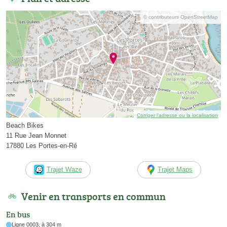
© contributeurs OpenStreetMap
Corriger l’adresse ou la localisation
Beach Bikes
11 Rue Jean Monnet
17880 Les Portes-en-Ré
Trajet Waze
Trajet Maps
Venir en transports en commun
En bus
Ligne 0003, à 304 m