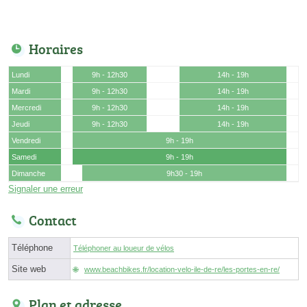
Horaires
Lundi
9h - 12h30
14h - 19h
Mardi
9h - 12h30
14h - 19h
Mercredi
9h - 12h30
14h - 19h
Jeudi
9h - 12h30
14h - 19h
Vendredi
9h - 19h
Samedi
9h - 19h
Dimanche
9h30 - 19h
Signaler une erreur
Contact
Téléphone
Téléphoner au loueur de vélos
Site web
www.beachbikes.fr/location-velo-ile-de-re/les-portes-en-re/
Plan et adresse