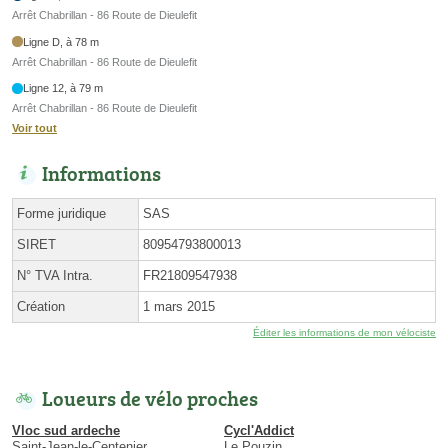
Arrêt Chabrillan - 86 Route de Dieulefit
Ligne D, à 78 m
Arrêt Chabrillan - 86 Route de Dieulefit
Ligne 12, à 79 m
Arrêt Chabrillan - 86 Route de Dieulefit
Voir tout
Informations
Forme juridique
SAS
SIRET
80954793800013
N° TVA Intra.
FR21809547938
Création
1 mars 2015
Éditer les informations de mon vélociste
Loueurs de vélo proches
Vloc sud ardeche
Cycl'Addict
Saint-Jean-le-Centenier
Le Pouzin