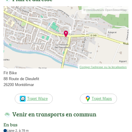
© contributeurs OpenStreetMap
Corriger l’adresse ou la localisation
Fit Bike
88 Route de Dieulefit
26200 Montélimar
Trajet Waze
Trajet Maps
Venir en transports en commun
En bus
Ligne 2, à 78 m