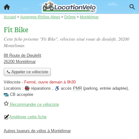
Accueil
>
Auvergne-Rhône-Alpes
>
Drôme
>
Montélimar
Fit Bike
Cette fiche présente "Fit Bike", vélociste situé
route de dieulefit
, 26200
Montélimar.
88 Route de Dieulefit
26200 Montélimar
📞 Appeler ce vélociste
Vélociste
-
Fermé, ouvre demain à 9h30
Locations :
réparations
,
accès
PMR
(parking, entrée adaptée)
,
CB acceptée
Recommander ce vélociste
Améliorer cette fiche
Autres loueurs de vélos à Montélimar