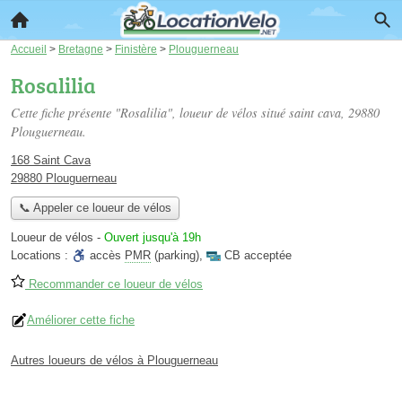
Accueil
>
Bretagne
>
Finistère
>
Plouguerneau
Rosalilia
Cette fiche présente "Rosalilia", loueur de vélos situé
saint cava
, 29880
Plouguerneau.
168 Saint Cava
29880 Plouguerneau
📞 Appeler ce loueur de vélos
Loueur de vélos
-
Ouvert jusqu'à 19h
Locations :
accès
PMR
(parking)
,
CB acceptée
Recommander ce loueur de vélos
Améliorer cette fiche
Autres loueurs de vélos à Plouguerneau