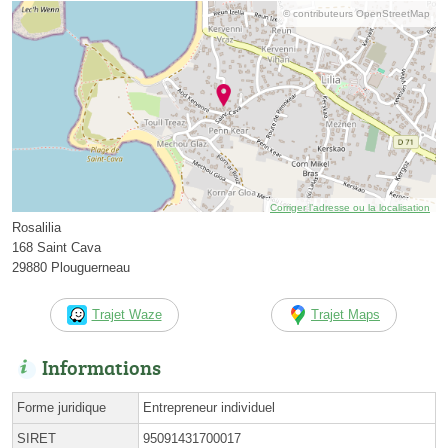
© contributeurs OpenStreetMap
Corriger l’adresse ou la localisation
Rosalilia
168 Saint Cava
29880 Plouguerneau
Trajet Waze
Trajet Maps
Informations
Forme juridique
Entrepreneur individuel
SIRET
95091431700017