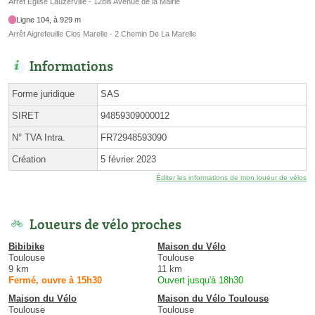
Arrêt Eglise Lauzerville - 12bis Avenue de la Mairie
Ligne 104, à 929 m
Arrêt Aigrefeuille Clos Marelle - 2 Chemin De La Marelle
Informations
Forme juridique
SAS
SIRET
94859309000012
N° TVA Intra.
FR72948593090
Création
5 février 2023
Éditer les informations de mon loueur de vélos
Loueurs de vélo proches
Bibibike
Maison du Vélo
Toulouse
Toulouse
9 km
11 km
Fermé, ouvre à 15h30
Ouvert jusqu'à 18h30
Maison du Vélo
Maison du Vélo Toulouse
Toulouse
Toulouse