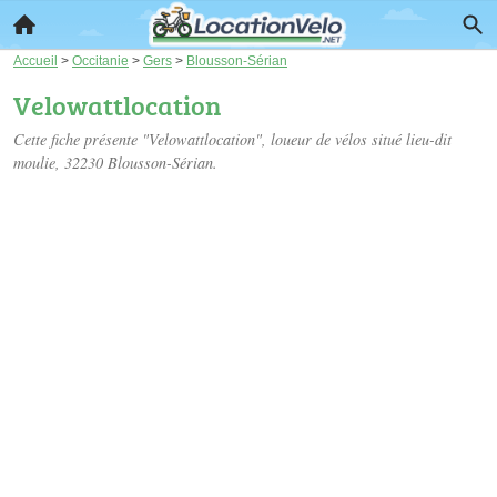
Accueil
>
Occitanie
>
Gers
>
Blousson-Sérian
Velowattlocation
Cette fiche présente "Velowattlocation", loueur de vélos situé
lieu-dit
moulie
, 32230 Blousson-Sérian.