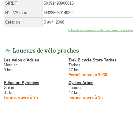
SIRET
50391493900015
N° TVA Intra.
FR23503914939
Création
5 avril 2008
Éditer les informations de mon loueur de vélos
Loueurs de vélo proches
Les Velos d'Adrien
Trek Bicycle Store Tarbes
Marciac
Tarbes
9 km
27 km
Fermé, ouvre à 9h30
E-Vasion Pyrénées
Cycles Arbes
Galan
Lourdes
31 km
42 km
Fermé, ouvre à 9h
Fermé, ouvre à 9h