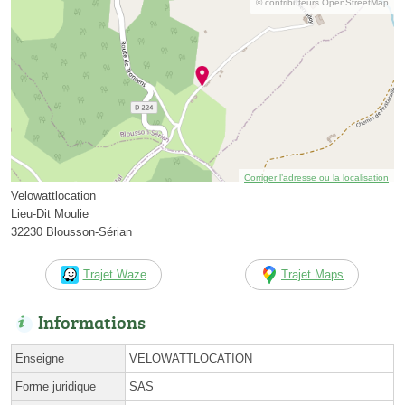
© contributeurs OpenStreetMap
Corriger l’adresse ou la localisation
Velowattlocation
Lieu-Dit Moulie
32230 Blousson-Sérian
Trajet Waze
Trajet Maps
Informations
Enseigne
VELOWATTLOCATION
Forme juridique
SAS