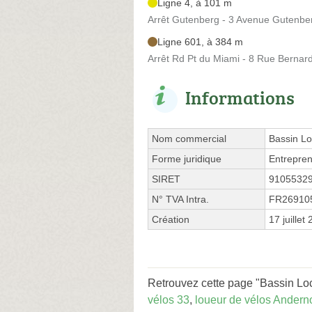
Ligne 4, à 101 m
Arrêt Gutenberg - 3 Avenue Gutenbe
Ligne 601, à 384 m
Arrêt Rd Pt du Miami - 8 Rue Bernard
Informations
Nom commercial
Bassin Lo
Forme juridique
Entrepren
SIRET
9105532
N° TVA Intra.
FR26910
Création
17 juillet
Retrouvez cette page "Bassin Loc
vélos 33
,
loueur de vélos Andern