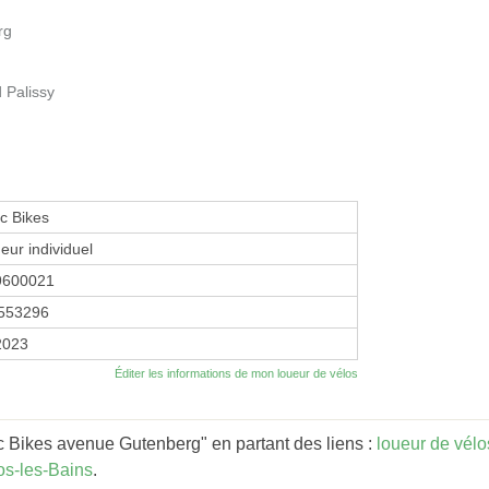
rg
 Palissy
c Bikes
eur individuel
9600021
553296
 2023
Éditer les informations de mon loueur de vélos
 Bikes avenue Gutenberg" en partant des liens :
loueur de vélo
os-les-Bains
.