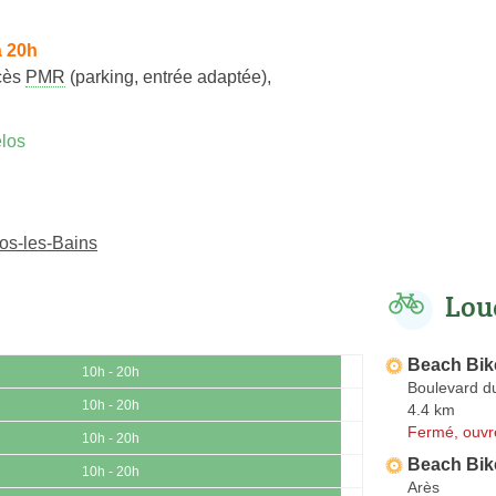
à 20h
cès
PMR
(parking, entrée adaptée)
,
los
os-les-Bains
Lou
Beach Bik
10h - 20h
Boulevard d
10h - 20h
4.4 km
Fermé, ouvr
10h - 20h
Beach Bik
10h - 20h
Arès