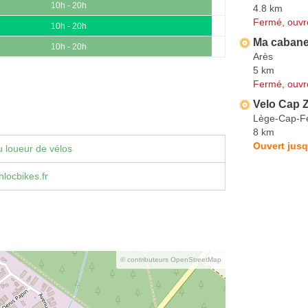
10h - 20h
4.8 km
Fermé, ouvr
10h - 20h
Ma cabane
10h - 20h
Arès
5 km
Fermé, ouvr
Velo Cap 
Lège-Cap-Fe
8 km
Ouvert jusq
 loueur de vélos
locbikes.fr
© contributeurs OpenStreetMap