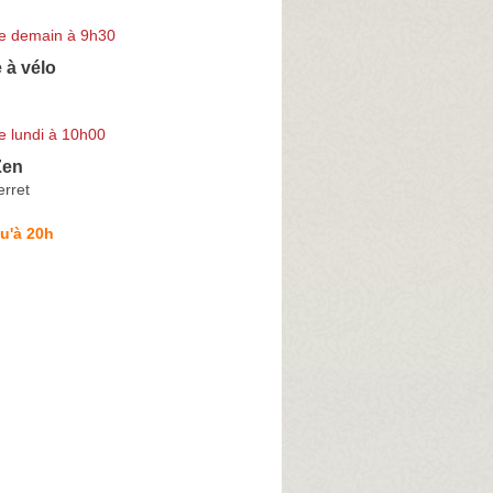
e demain à 9h30
 à vélo
e lundi à 10h00
Zen
rret
u'à 20h