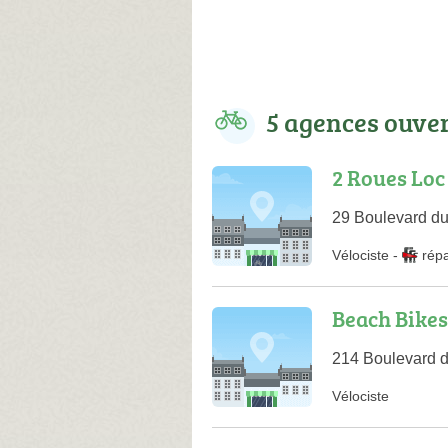
5 agences ouve
2 Roues Loc
29 Boulevard du
Vélociste
-
rép
Beach Bikes
214 Boulevard d
Vélociste