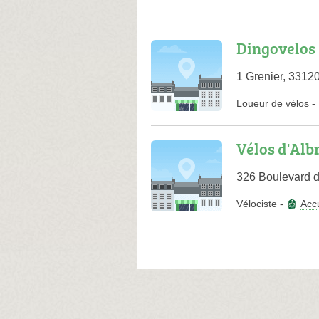
Dingovelos
1 Grenier, 3312
Loueur de vélos
-
Vélos d'Alb
326 Boulevard d
Vélociste
-
Accu