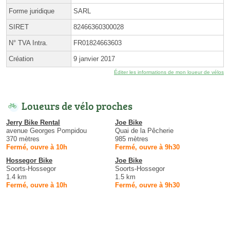
Forme juridique
SARL
SIRET
82466360300028
N° TVA Intra.
FR01824663603
Création
9 janvier 2017
Éditer les informations de mon loueur de vélos
Loueurs de vélo proches
Jerry Bike Rental
Joe Bike
avenue Georges Pompidou
Quai de la Pêcherie
370 mètres
985 mètres
Fermé, ouvre à 10h
Fermé, ouvre à 9h30
Hossegor Bike
Joe Bike
Soorts-Hossegor
Soorts-Hossegor
1.4 km
1.5 km
Fermé, ouvre à 10h
Fermé, ouvre à 9h30