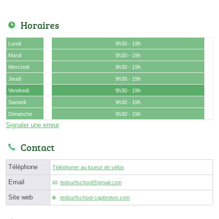
Horaires
Lundi
9h30 - 19h
Mardi
9h30 - 19h
Mercredi
9h30 - 19h
Jeudi
9h30 - 19h
Vendredi
9h30 - 19h
Samedi
9h30 - 19h
Dimanche
9h30 - 19h
Signaler une erreur
Contact
Téléphone
Téléphoner au loueur de vélos
Email
tedsurfschoolⓐgmail.com
Site web
tedsurfschool-capbreton.com