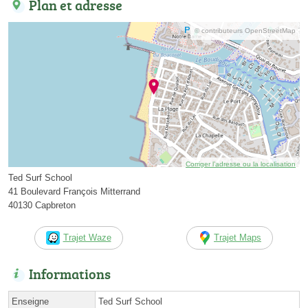
Plan et adresse
© contributeurs OpenStreetMap
Corriger l’adresse ou la localisation
Ted Surf School
41 Boulevard François Mitterrand
40130 Capbreton
Trajet Waze
Trajet Maps
Informations
Enseigne
Ted Surf School