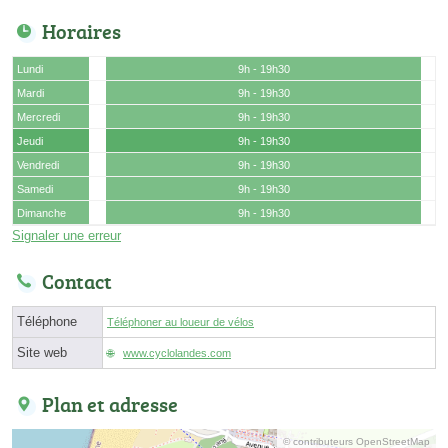
Horaires
Lundi
9h - 19h30
Mardi
9h - 19h30
Mercredi
9h - 19h30
Jeudi
9h - 19h30
Vendredi
9h - 19h30
Samedi
9h - 19h30
Dimanche
9h - 19h30
Signaler une erreur
Contact
Téléphone
Téléphoner au loueur de vélos
Site web
www.cyclolandes.com
Plan et adresse
© contributeurs OpenStreetMap