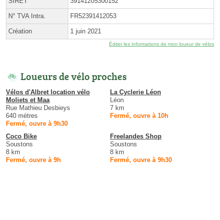
SIRET
39141205300152
N° TVA Intra.
FR52391412053
Création
1 juin 2021
Éditer les informations de mon loueur de vélos
Loueurs de vélo proches
Vélos d'Albret location vélo
La Cyclerie Léon
Moliets et Maa
Léon
Rue Mathieu Desbieys
7 km
640 mètres
Fermé, ouvre à 10h
Fermé, ouvre à 9h30
Coco Bike
Freelandes Shop
Soustons
Soustons
8 km
8 km
Fermé, ouvre à 9h
Fermé, ouvre à 9h30