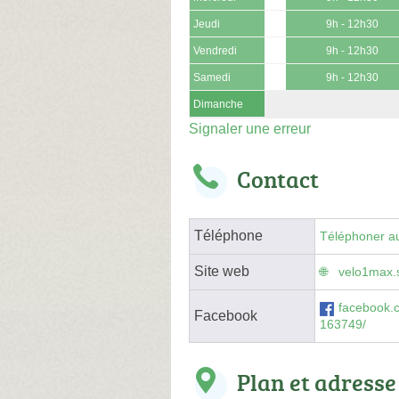
Jeudi
9h - 12h30
Vendredi
9h - 12h30
Samedi
9h - 12h30
Dimanche
Signaler une erreur
Contact
Téléphone
Téléphoner au
Site web
velo1max.s
facebook
Facebook
163749/
Plan et adresse