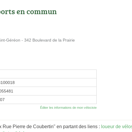
ports en commun
int-Géréon - 342 Boulevard de la Prairie
8100018
055481
007
Éditer les informations de mon vélociste
 Rue Pierre de Coubertin" en partant des liens :
loueur de vélo