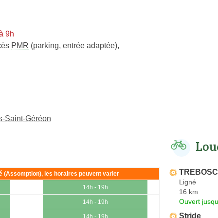
à 9h
cès
PMR
(parking, entrée adaptée)
,
is-Saint-Géréon
Lou
TREBOSC 
ié (Assomption), les horaires peuvent varier
Ligné
14h - 19h
16 km
Ouvert jusqu
14h - 19h
Stride
14h - 19h