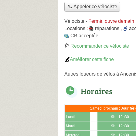
📞 Appeler ce vélociste
Vélociste
-
Fermé, ouvre demain 
Locations :
réparations
,
ac
CB acceptée
Recommander ce vélociste
Améliorer cette fiche
Autres loueurs de vélos à Ancen
Horaires
Samedi prochain :
Jour fér
Lundi
9h - 12h30
Mardi
9h - 12h30
Mercredi
9h - 12h30