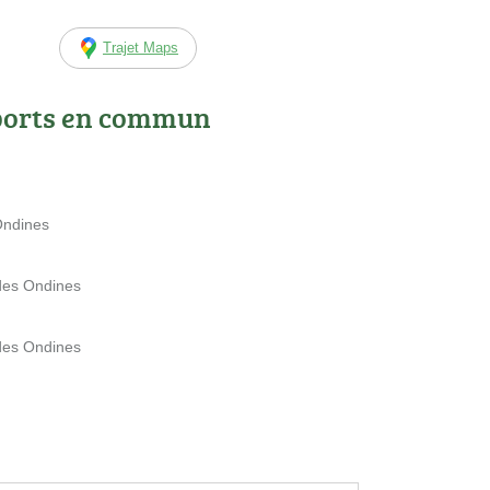
Trajet Maps
ports en commun
Ondines
des Ondines
des Ondines