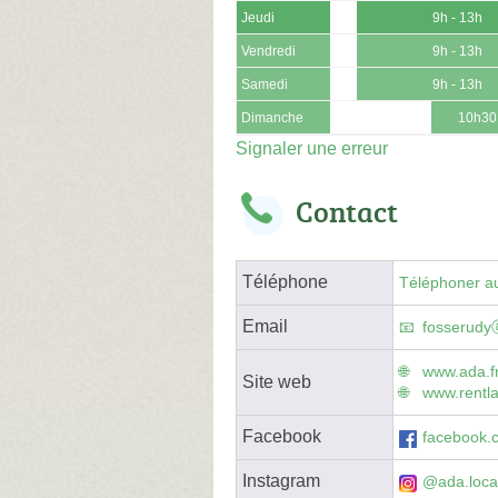
Jeudi
9h - 13h
Vendredi
9h - 13h
Samedi
9h - 13h
Dimanche
10h30
Signaler une erreur
Contact
Téléphone
Téléphoner au
Email
fosserudy
www.ada.fr
Site web
www.rentla
Facebook
facebook.
Instagram
@ada.loca