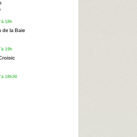
n
n
'à 18h
 de la Baie
'à 19h
Croisic
u'à 18h30