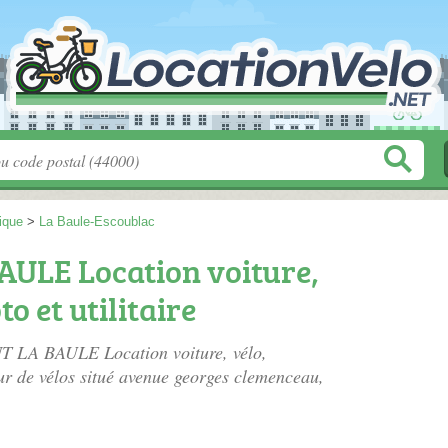
tique
>
La Baule-Escoublac
AULE Location voiture,
o et utilitaire
NT LA BAULE Location voiture, vélo,
eur de vélos situé
avenue georges clemenceau
,