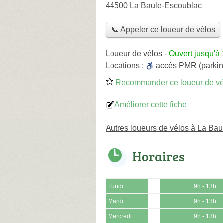
44500 La Baule-Escoublac
📞 Appeler ce loueur de vélos
Loueur de vélos
-
Ouvert jusqu'à
Locations :
accès
PMR
(parkin
Recommander ce loueur de vé
Améliorer cette fiche
Autres loueurs de vélos à La Ba
Horaires
Lundi
9h - 13h
Mardi
9h - 13h
Mercredi
9h - 13h