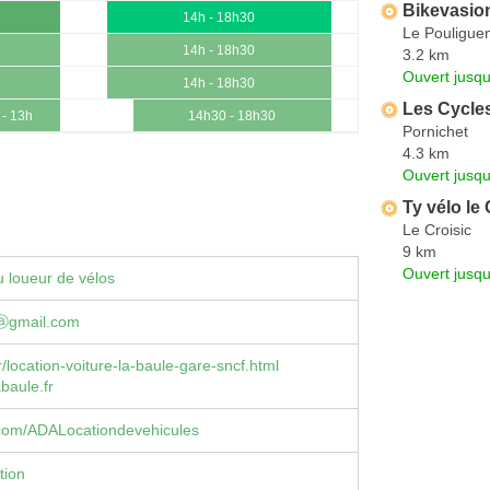
Bikevasio
14h - 18h30
Le Pouligue
14h - 18h30
3.2 km
Ouvert jusqu
14h - 18h30
Les Cycles
 - 13h
14h30 - 18h30
Pornichet
4.3 km
Ouvert jusqu
Ty vélo le 
Le Croisic
9 km
Ouvert jusq
 loueur de vélos
ⓐgmail.com
/location-voiture-la-baule-gare-sncf.html
baule.fr
com/ADALocationdevehicules
tion