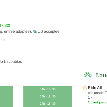
 18h30
g, entrée adaptée)
,
CB acceptée
los
ule-Escoublac
Lou
Ride All
14h - 18h30
esplanade F
14h - 18h30
1 km
Ouvert jusqu
14h - 18h30