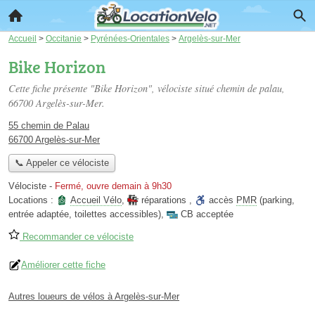
Accueil
>
Occitanie
>
Pyrénées-Orientales
>
Argelès-sur-Mer
Bike Horizon
Cette fiche présente "Bike Horizon", vélociste situé
chemin de palau
,
66700 Argelès-sur-Mer.
55 chemin de Palau
66700 Argelès-sur-Mer
📞 Appeler ce vélociste
Vélociste
-
Fermé, ouvre demain à 9h30
Locations :
Accueil Vélo
,
réparations
,
accès
PMR
(parking,
entrée adaptée, toilettes accessibles)
,
CB acceptée
Recommander ce vélociste
Améliorer cette fiche
Autres loueurs de vélos à Argelès-sur-Mer