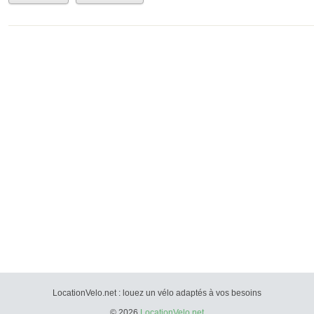
LocationVelo.net : louez un vélo adaptés à vos besoins
© 2026
LocationVelo.net