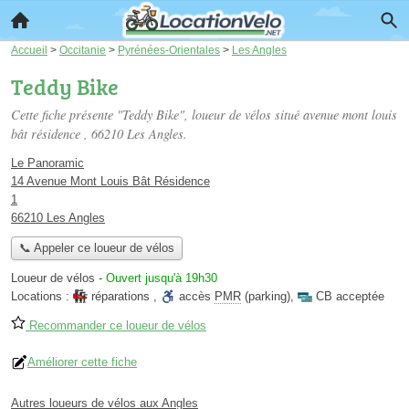
Accueil
>
Occitanie
>
Pyrénées-Orientales
>
Les Angles
Teddy Bike
Cette fiche présente "Teddy Bike", loueur de vélos situé
avenue mont louis
bât résidence
, 66210 Les Angles.
Le Panoramic
14 Avenue Mont Louis Bât Résidence
1
66210 Les Angles
📞 Appeler ce loueur de vélos
Loueur de vélos
-
Ouvert jusqu'à 19h30
Locations :
réparations
,
accès
PMR
(parking)
,
CB acceptée
Recommander ce loueur de vélos
Améliorer cette fiche
Autres loueurs de vélos aux Angles