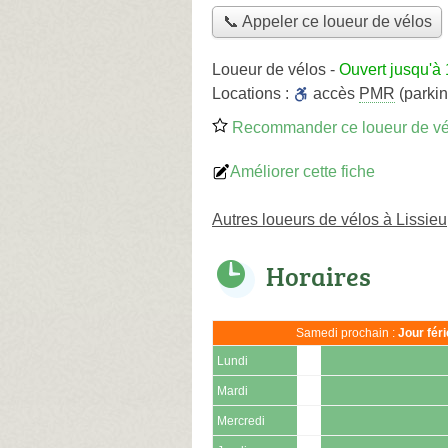
📞 Appeler ce loueur de vélos
Loueur de vélos
-
Ouvert jusqu'à
Locations :
accès
PMR
(parkin
Recommander ce loueur de vé
Améliorer cette fiche
Autres loueurs de vélos à Lissieu
Horaires
Samedi prochain :
Jour fér
Lundi
Mardi
Mercredi