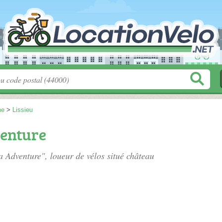
ne
>
Lissieu
enture
a Adventure", loueur de vélos situé
château