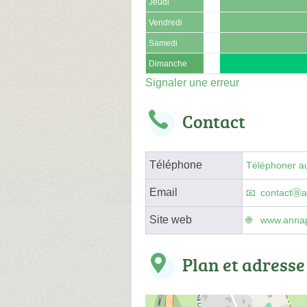
Jeudi
Vendredi
Samedi
Dimanche
Signaler une erreur
Contact
Téléphone
Téléphoner au
Email
contactⓐa
Site web
www.annap
Plan et adresse