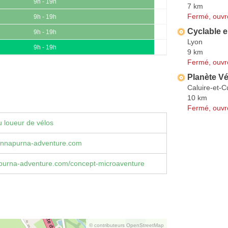
9h - 19h
7 km
Fermé, ouvr
9h - 19h
Cyclable e
9h - 19h
Lyon
9h - 19h
9 km
Fermé, ouvr
Planète V
Caluire-et-C
10 km
Fermé, ouvr
 loueur de vélos
nnapurna-adventure.com
urna-adventure.com/concept-microaventure
© contributeurs OpenStreetMap