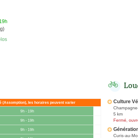
 19h
g)
los
Lou
Culture Vé
ié (Assomption), les horaires peuvent varier
Champagne-
9h - 19h
5 km
Fermé, ouvr
9h - 19h
Génératio
9h - 19h
Curis-au-Mo