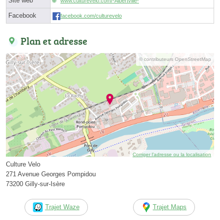
Site web
www.culturevelo.com/-Albertville-
Facebook
facebook.com/culturevelo
Plan et adresse
© contributeurs OpenStreetMap
Corriger l’adresse ou la localisation
Culture Velo
271 Avenue Georges Pompidou
73200 Gilly-sur-Isère
Trajet Waze
Trajet Maps