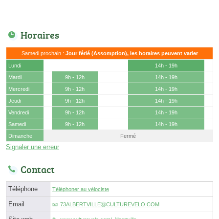
Horaires
Samedi prochain :
Jour férié (Assomption), les horaires peuvent varier
Lundi
14h - 19h
Mardi
9h - 12h
14h - 19h
Mercredi
9h - 12h
14h - 19h
Jeudi
9h - 12h
14h - 19h
Vendredi
9h - 12h
14h - 19h
Samedi
9h - 12h
14h - 19h
Dimanche
Fermé
Signaler une erreur
Contact
Téléphone
Téléphoner au vélociste
Email
73ALBERTVILLEⓐCULTUREVELO.COM