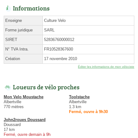
Informations
Enseigne
Culture Velo
Forme juridique
SARL
SIRET
52836760000012
N° TVA Intra.
FR10528367600
Création
17 novembre 2010
Éditer les informations de mon vélociste
Loueurs de vélo proches
Mon Velo Moustache
Toolstache
Albertville
Albertville
770 mètres
1.3 km
Fermé, ouvre à 9h30
John2roues Doussard
Doussard
17 km
Fermé, ouvre demain à 9h