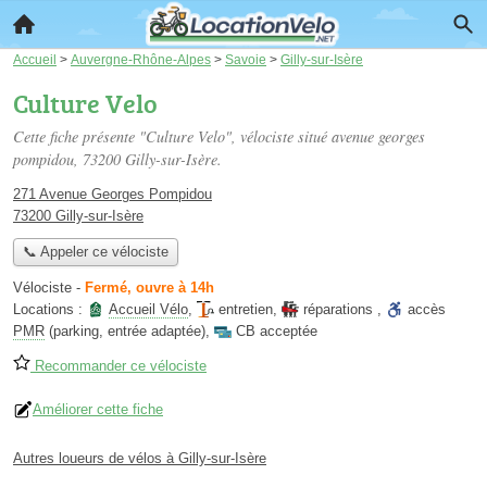
Accueil
>
Auvergne-Rhône-Alpes
>
Savoie
>
Gilly-sur-Isère
Culture Velo
Cette fiche présente "Culture Velo", vélociste situé
avenue georges
pompidou
, 73200 Gilly-sur-Isère.
271 Avenue Georges Pompidou
73200 Gilly-sur-Isère
📞 Appeler ce vélociste
Vélociste
-
Fermé, ouvre à 14h
Locations :
Accueil Vélo
,
entretien
,
réparations
,
accès
PMR
(parking, entrée adaptée)
,
CB acceptée
Recommander ce vélociste
Améliorer cette fiche
Autres loueurs de vélos à Gilly-sur-Isère