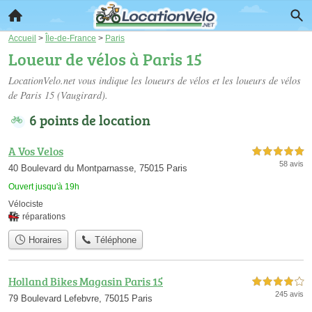
Accueil
>
Île-de-France
>
Paris
Loueur de vélos à Paris 15
LocationVelo.net vous indique les loueurs de vélos et les
loueurs de vélos
de Paris 15
(Vaugirard).
6 points de location
A Vos Velos
5,0 étoiles sur 5
58 avis
40 Boulevard du Montparnasse, 75015 Paris
Ouvert jusqu'à 19h
Vélociste
réparations
Horaires
Téléphone
Holland Bikes Magasin Paris 15
4,0 étoiles sur 5
245 avis
79 Boulevard Lefebvre, 75015 Paris