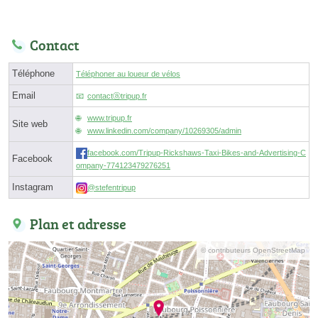
Contact
Téléphone
Téléphoner au loueur de vélos
Email
contactⓐtripup.fr
www.tripup.fr
Site web
www.linkedin.com/company/10269305/admin
facebook.com/Tripup-Rickshaws-Taxi-Bikes-and-Advertising-C
Facebook
ompany-774123479276251
Instagram
@stefentripup
Plan et adresse
© contributeurs OpenStreetMap