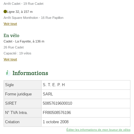
Arrêt Cadet - 19 Rue Cadet
Ligne 32, à 157 m
Arrêt Square Montholon - 16 Rue Papillon
Voir tout
En vélo
Cadet - La Fayette, à 136 m
26 Rue Cadet
Capacité : 19 vélos
Voir tout
Informations
Sigle
S. T. E. P. H
Forme juridique
SARL
SIRET
50857619600010
N° TVA Intra.
FR80508576196
Création
1 octobre 2008
Éditer les informations de mon loueur de vélos