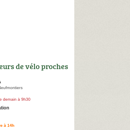
eurs de vélo proches
A
eufmontiers
e demain à 9h30
ation
e à 14h