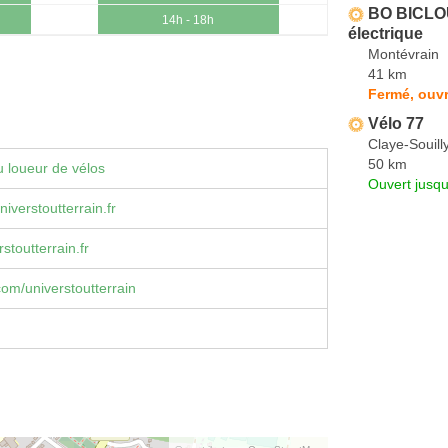
BO BICLOU
14h - 18h
électrique
Montévrain
41 km
Fermé, ouvr
Vélo 77
Claye-Souill
50 km
 loueur de vélos
Ouvert jusqu
verstoutterrain.fr
stoutterrain.fr
om/universtoutterrain