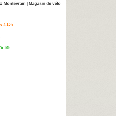
 Montévrain | Magasin de vélo
e à 15h
y
'à 19h