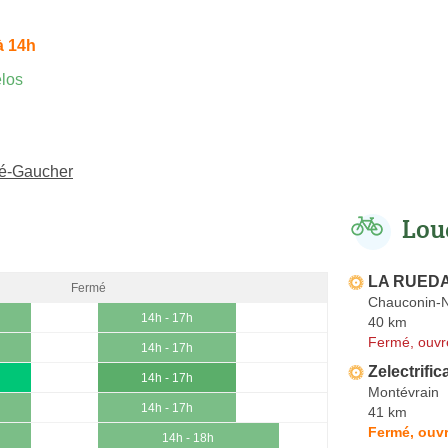
à 14h
los
té-Gaucher
Lou
LA RUED
Fermé
Chauconin-N
14h - 17h
40 km
Fermé, ouvr
14h - 17h
Zelectrific
14h - 17h
Montévrain
14h - 17h
41 km
Fermé, ouvr
14h - 18h