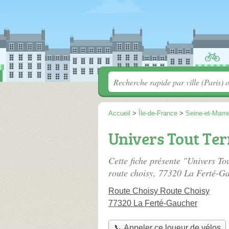
Accueil
>
Île-de-France
>
Seine-et-Marn
Univers Tout Ter
Cette fiche présente "Univers To
route choisy
, 77320 La Ferté-Ga
Route Choisy Route Choisy
77320 La Ferté-Gaucher
📞 Appeler ce loueur de vélos