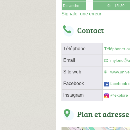
Dimanche
9h - 12h30
Signaler une erreur
Contact
Téléphone
Téléphoner au
Email
myleneⓐuni
Site web
www.univer
Facebook
facebook.c
Instagram
@explore
Plan et adresse