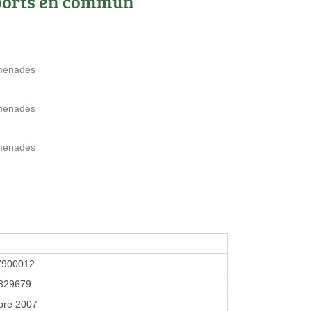
ports en commun
omenades
omenades
omenades
7900012
829679
bre 2007