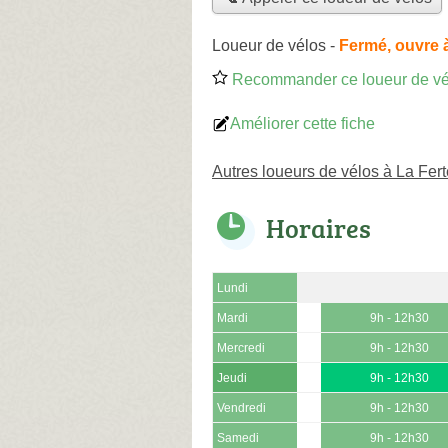
Loueur de vélos
-
Fermé, ouvre 
Recommander ce loueur de vé
Améliorer cette fiche
Autres loueurs de vélos à La Fer
Horaires
Lundi
Mardi
9h - 12h30
Mercredi
9h - 12h30
Jeudi
9h - 12h30
Vendredi
9h - 12h30
Samedi
9h - 12h30