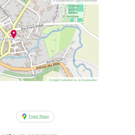
© contributeurs OpenStreetMap
Corriger l’adresse ou la localisation
Trajet Maps