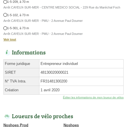
1-5-209, à 70 m
Arrêt CAYEUX-SUR-MER - CENTRE MEDICO SOCIAL - 229 Rue du Maréchal Foch
1-5-102, à 73 m
Arrêt CAYEUX-SUR-MER - PMU - 2 Avenue Paul Doumer
1-5-301, à 73 m
Arrêt CAYEUX-SUR-MER - PMU - 2 Avenue Paul Doumer
Voir tout
Informations
Forme juridique
Entrepreneur individuel
SIRET
48130020000021
N° TVA Intra.
FR31481300200
Création
1 avril 2020
Éditer les informations de mon loueur de vélos
Loueurs de vélo proches
Noshoes Prod
Noshoes