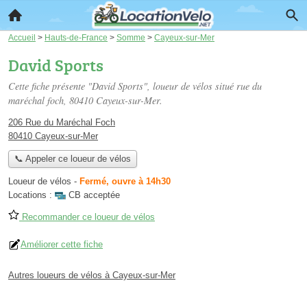
Accueil
>
Hauts-de-France
>
Somme
>
Cayeux-sur-Mer
David Sports
Cette fiche présente "David Sports", loueur de vélos situé
rue du
maréchal foch
, 80410 Cayeux-sur-Mer.
206 Rue du Maréchal Foch
80410 Cayeux-sur-Mer
📞 Appeler ce loueur de vélos
Loueur de vélos
-
Fermé, ouvre à 14h30
Locations :
CB acceptée
Recommander ce loueur de vélos
Améliorer cette fiche
Autres loueurs de vélos à Cayeux-sur-Mer