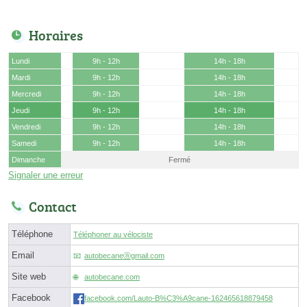
Horaires
Lundi
9h - 12h
14h - 18h
Mardi
9h - 12h
14h - 18h
Mercredi
9h - 12h
14h - 18h
Jeudi
9h - 12h
14h - 18h
Vendredi
9h - 12h
14h - 18h
Samedi
9h - 12h
14h - 18h
Dimanche
Fermé
Signaler une erreur
Contact
Téléphone
Téléphoner au vélociste
Email
autobecaneⓐgmail.com
Site web
autobecane.com
Facebook
facebook.com/Lauto-B%C3%A9cane-162465618879458