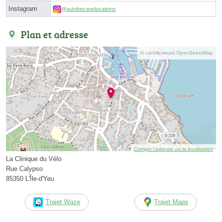
Instagram
@autobecanelocations
Plan et adresse
© contributeurs OpenStreetMap
Corriger l’adresse ou la localisation
La Clinique du Vélo
Rue Calypso
85350 L'Île-d'Yeu
Trajet Waze
Trajet Maps