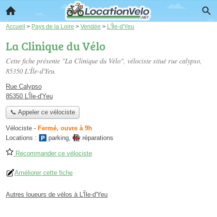
Accueil
>
Pays de la Loire
>
Vendée
>
L'Île-d'Yeu
La Clinique du Vélo
Cette fiche présente "La Clinique du Vélo", vélociste situé
rue calypso
,
85350 L'Île-d'Yeu.
Rue Calypso
85350 L'Île-d'Yeu
📞 Appeler ce vélociste
Vélociste
-
Fermé, ouvre à 9h
Locations :
parking
,
réparations
Recommander ce vélociste
Améliorer cette fiche
Autres loueurs de vélos à L'Île-d'Yeu