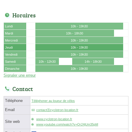
Horaires
Lundi
10h - 19h30
Mardi
10h - 18h30
Mercredi
10h - 19h30
Jeudi
10h - 19h30
Vendredi
10h - 19h30
Samedi
10h - 12h30
14h - 18h30
Dimanche
10h - 19h30
Signaler une erreur
Contact
Téléphone
Téléphoner au loueur de vélos
Email
contactⓐcyclotron-location.fr
www.cyclotron-location.fr
Site web
www.youtube.com/watch?v=Or24jUm35pM