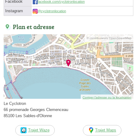
Facebook
facebook.com/cyclotronlocation
Instagram
@cyclotronlocation
Plan et adresse
© contributeurs OpenStreetMap
Corriger l’adresse ou la localisation
Le Cyclotron
66 promenade Georges Clemenceau
85100 Les Sables-d'Olonne
Trajet Waze
Trajet Maps