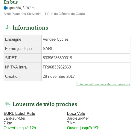
En bus
Ligne 550, à 297 m
Arrêt Place des Souvenirs - 1 Rue du Général de Gaulle
Informations
Enseigne
Vendee Cycles
Forme juridique
SARL
SIRET
83396286300019
N° TVA Intra.
FR96833962863
Création
28 novembre 2017
Éditer les informations de mon vélociste
Loueurs de vélo proches
EURL Label Auto
Loca Velo
Jard-sur-Mer
Jard-sur-Mer
7 km
7 km
Ouvert jusqu'à 12h
Ouvert jusqu'à 19h