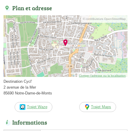
Plan et adresse
© contributeurs OpenStreetMap
Corriger l’adresse ou la localisation
Destination Cycl'
2 avenue de la Mer
85690 Notre-Dame-de-Monts
Trajet Waze
Trajet Maps
Informations