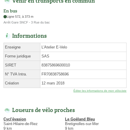
Venir en transports en commun
En bus
Ligne 572, à 373 m
Arrêt Gare SNCF - 3 Rue du bac
Informations
Enseigne
L'Atelier E-Velo
Forme juridique
SAS
SIRET
83875869600010
N° TVA Intra.
FR70838758696
Création
12 mars 2018
Éditer les informations de mon vélociste
Loueurs de vélo proches
Cycl'évasion
Le Goëland Bleu
Saint-Hilaire-de-Riez
Bretignolles-sur-Mer
9 km
9 km