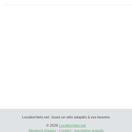
LocationVelo.net : louez un vélo adaptés à vos besoins
© 2026
LocationVelo.net
Mentions légales
-
Contact
-
Inscription gratuite