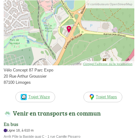
© contributeurs OpenStreetMap
Corriger l’adresse ou la localisation
Vélo Concept 87 Parc Expo
20 Rue Arthur Groussier
87100 Limoges
Trajet Waze
Trajet Maps
Venir en transports en commun
En bus
Ligne 18, à 610 m
Arrêt Pôle la Bastide quai C - 1 rue Camille Pissarro