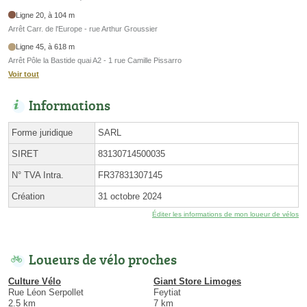
Ligne 20, à 104 m
Arrêt Carr. de l'Europe - rue Arthur Groussier
Ligne 45, à 618 m
Arrêt Pôle la Bastide quai A2 - 1 rue Camille Pissarro
Voir tout
Informations
Forme juridique
SARL
SIRET
83130714500035
N° TVA Intra.
FR37831307145
Création
31 octobre 2024
Éditer les informations de mon loueur de vélos
Loueurs de vélo proches
Culture Vélo
Giant Store Limoges
Rue Léon Serpollet
Feytiat
2.5 km
7 km