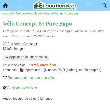
Accueil
>
Nouvelle-Aquitaine
>
Haute-Vienne
>
Limoges
Vélo Concept 87 Parc Expo
Cette fiche présente "Vélo Concept 87 Parc Expo", loueur de vélos situé
rue arthur groussier
, 87100 Limoges.
20 Rue Arthur Groussier
87100 Limoges
📞 Appeler ce loueur de vélos
Loueur de vélos
-
Fermé, ouvre à 9h
Locations :
réparations
,
accès
PMR
(parking, entrée adaptée)
Recommander ce loueur de vélos
Améliorer cette fiche
Autres loueurs de vélos à Limoges