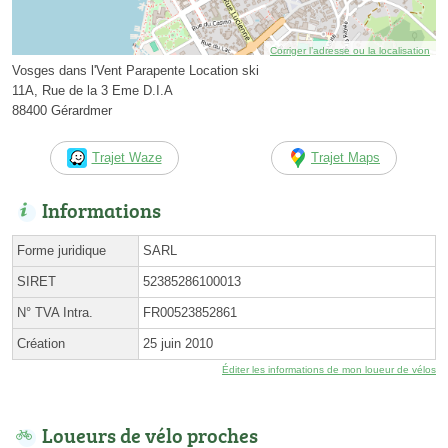
Corriger l’adresse ou la localisation
Vosges dans l'Vent Parapente Location ski
11A, Rue de la 3 Eme D.I.A
88400 Gérardmer
Trajet Waze
Trajet Maps
Informations
Forme juridique
SARL
SIRET
52385286100013
N° TVA Intra.
FR00523852861
Création
25 juin 2010
Éditer les informations de mon loueur de vélos
Loueurs de vélo proches