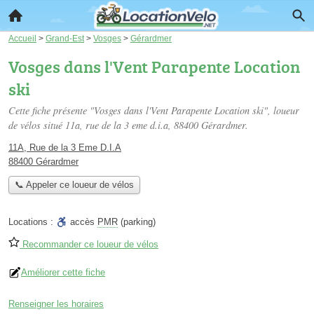
Accueil
>
Grand-Est
>
Vosges
>
Gérardmer
Vosges dans l'Vent Parapente Location
ski
Cette fiche présente "Vosges dans l'Vent Parapente Location ski", loueur
de vélos situé
11a, rue de la 3 eme d.i.a
, 88400 Gérardmer.
11A, Rue de la 3 Eme D.I.A
88400 Gérardmer
📞 Appeler ce loueur de vélos
Locations :
accès
PMR
(parking)
Recommander ce loueur de vélos
Améliorer cette fiche
Renseigner les horaires