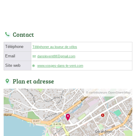
Contact
Téléphone
Téléphoner au loueur de vélos
Email
danslevent88ⓐgmail.com
Site web
www.vosges-dans-le-vent.com
Plan et adresse
© contributeurs OpenStreetMap