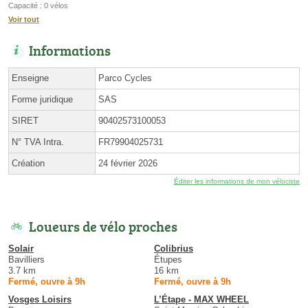
Capacité : 0 vélos
Voir tout
Informations
Enseigne
Parco Cycles
Forme juridique
SAS
SIRET
90402573100053
N° TVA Intra.
FR79904025731
Création
24 février 2026
Éditer les informations de mon vélociste
Loueurs de vélo proches
Solair
Colibrius
Bavilliers
Étupes
3.7 km
16 km
Fermé, ouvre à 9h
Fermé, ouvre à 9h
Vosges Loisirs
L’Étape - MAX WHEEL