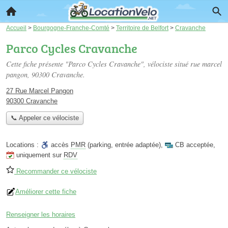
Accueil
>
Bourgogne-Franche-Comté
>
Territoire de Belfort
>
Cravanche
Parco Cycles Cravanche
Cette fiche présente "Parco Cycles Cravanche", vélociste situé
rue marcel
pangon
, 90300 Cravanche.
27 Rue Marcel Pangon
90300 Cravanche
📞 Appeler ce vélociste
Locations :
accès
PMR
(parking, entrée adaptée)
,
CB acceptée
,
uniquement sur
RDV
Recommander ce vélociste
Améliorer cette fiche
Renseigner les horaires