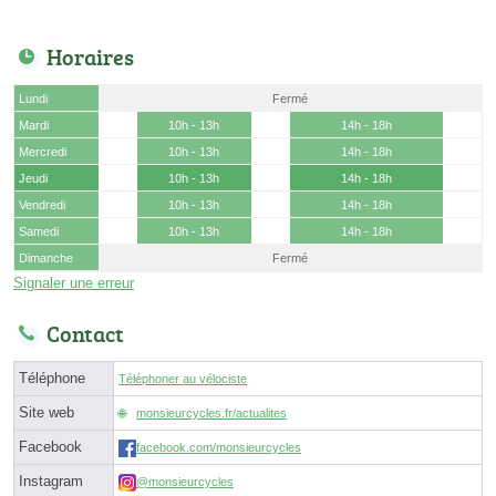
Horaires
Lundi
Fermé
Mardi
10h - 13h
14h - 18h
Mercredi
10h - 13h
14h - 18h
Jeudi
10h - 13h
14h - 18h
Vendredi
10h - 13h
14h - 18h
Samedi
10h - 13h
14h - 18h
Dimanche
Fermé
Signaler une erreur
Contact
Téléphone
Téléphoner au vélociste
Site web
monsieurcycles.fr/actualites
Facebook
facebook.com/monsieurcycles
Instagram
@monsieurcycles