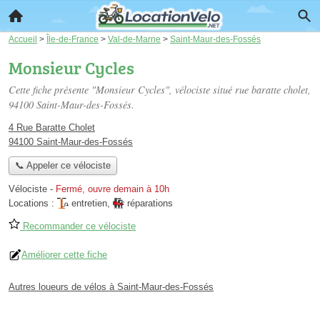
Accueil
>
Île-de-France
>
Val-de-Marne
>
Saint-Maur-des-Fossés
Monsieur Cycles
Cette fiche présente "Monsieur Cycles", vélociste situé
rue baratte cholet
,
94100 Saint-Maur-des-Fossés.
4 Rue Baratte Cholet
94100 Saint-Maur-des-Fossés
📞 Appeler ce vélociste
Vélociste
-
Fermé, ouvre demain à 10h
Locations :
entretien
,
réparations
Recommander ce vélociste
Améliorer cette fiche
Autres loueurs de vélos à Saint-Maur-des-Fossés