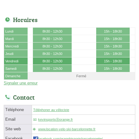
Horaires
Lundi
8h30 - 12h30
15h - 18h30
Mardi
8h30 - 12h30
15h - 18h30
Mercredi
8h30 - 12h30
15h - 18h30
Jeudi
8h30 - 12h30
15h - 18h30
Vendredi
8h30 - 12h30
15h - 18h30
Samedi
8h30 - 12h30
15h - 18h30
Dimanche
Fermé
Signaler une erreur
Contact
Téléphone
Téléphoner au vélociste
Email
kevinsportsⓐorange.fr
Site web
www.location-velo-ski-barcelonnette.fr
Facebook
facebook.com/granphisportsbarcelonnette/