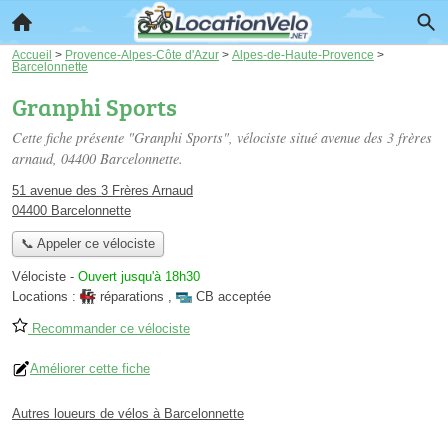
Accueil
>
Provence-Alpes-Côte d'Azur
>
Alpes-de-Haute-Provence
>
Barcelonnette
Granphi Sports
Cette fiche présente "Granphi Sports", vélociste situé
avenue des 3 frères
arnaud
, 04400 Barcelonnette.
51 avenue des 3 Frères Arnaud
04400 Barcelonnette
📞 Appeler ce vélociste
Vélociste
-
Ouvert jusqu'à 18h30
Locations :
réparations
,
CB acceptée
Recommander ce vélociste
Améliorer cette fiche
Autres loueurs de vélos à Barcelonnette