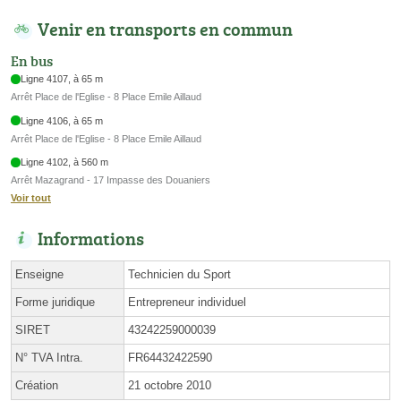
Venir en transports en commun
En bus
Ligne 4107, à 65 m
Arrêt Place de l'Eglise - 8 Place Emile Aillaud
Ligne 4106, à 65 m
Arrêt Place de l'Eglise - 8 Place Emile Aillaud
Ligne 4102, à 560 m
Arrêt Mazagrand - 17 Impasse des Douaniers
Voir tout
Informations
Enseigne
Technicien du Sport
Forme juridique
Entrepreneur individuel
SIRET
43242259000039
N° TVA Intra.
FR64432422590
Création
21 octobre 2010