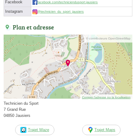
Facebook
facebook.com/techniciendusport.jausiers
Instagram
@technicien_du_sport_jausiers
Plan et adresse
© contributeurs OpenStreetMap
Corriger l’adresse ou la localisation
Technicien du Sport
7 Grand Rue
04850 Jausiers
Trajet Waze
Trajet Maps