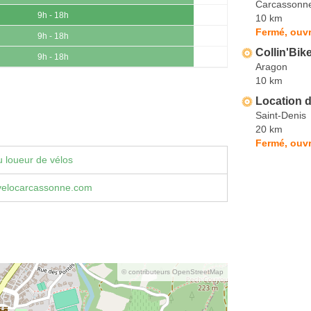
Carcassonn
9h - 18h
10 km
Fermé, ouvr
9h - 18h
Collin'Bik
9h - 18h
Aragon
10 km
Location d
Saint-Denis
20 km
Fermé, ouvr
 loueur de vélos
elocarcassonne.com
© contributeurs OpenStreetMap