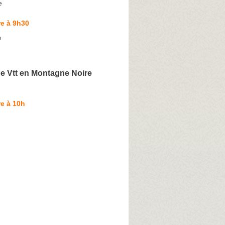
e
e à 9h30
e
e Vtt en Montagne Noire
e à 10h