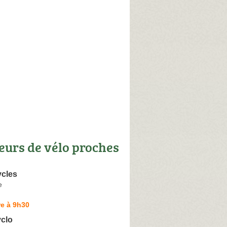
eurs de vélo proches
cles
e
e à 9h30
yclo