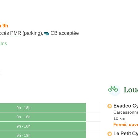
à 9h
ccès
PMR
(parking)
,
CB acceptée
los
y
Lou
Evadeo Cy
9h - 18h
Carcassonn
9h - 18h
10 km
Fermé, ouvr
9h - 18h
Le Petit C
9h - 18h