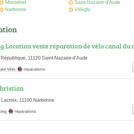
Montséret
Saint-Nazaire-d'Aude
Narbonne
Villegly
cation
g Location vente réparation de vélo canal du 
 République, 11120 Saint-Nazaire-d'Aude
eil Vélo
,
réparations
ristian
 Lacroix, 11100 Narbonne
king
,
réparations