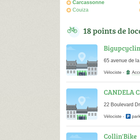
Carcassonne
Couiza
18 points de lo
Bigupcyclin
65 avenue de la
Vélociste
-
Accu
CANDELA Ch
22 Boulevard Dr
Vélociste
-
par
Collin'Bike