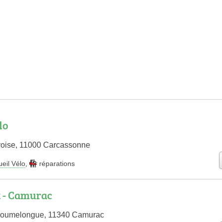
lo
voise, 11000 Carcassonne
eil Vélo
,
réparations
t - Camurac
Coumelongue, 11340 Camurac