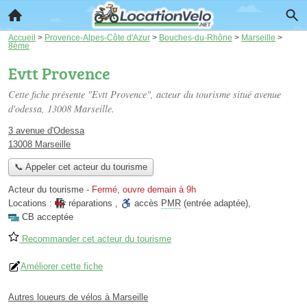
Accueil
>
Provence-Alpes-Côte d'Azur
>
Bouches-du-Rhône
>
Marseille
>
8ème
Evtt Provence
Cette fiche présente "Evtt Provence", acteur du tourisme situé
avenue
d'odessa
, 13008 Marseille.
3 avenue d'Odessa
13008 Marseille
📞 Appeler cet acteur du tourisme
Acteur du tourisme
-
Fermé, ouvre demain à 9h
Locations :
réparations
,
accès
PMR
(entrée adaptée)
,
CB acceptée
Recommander cet acteur du tourisme
Améliorer cette fiche
Autres loueurs de vélos à Marseille