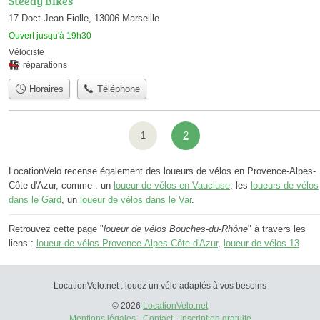
Steedy Bikes
17 Doct Jean Fiolle, 13006 Marseille
Ouvert jusqu'à 19h30
Vélociste
réparations
Horaires
Téléphone
1
2
LocationVelo recense également des loueurs de vélos en Provence-Alpes-
Côte d'Azur, comme : un
loueur de vélos en Vaucluse
, les
loueurs de vélos
dans le Gard
, un
loueur de vélos dans le Var
.
Retrouvez cette page "
loueur de vélos Bouches-du-Rhône
" à travers les
liens :
loueur de vélos Provence-Alpes-Côte d'Azur
,
loueur de vélos 13
.
LocationVelo.net : louez un vélo adaptés à vos besoins
© 2026
LocationVelo.net
Mentions légales
-
Contact
-
Inscription gratuite