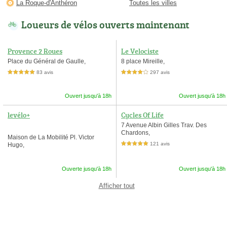
La Roque-d'Anthéron
Toutes les villes
Loueurs de vélos ouverts maintenant
Provence 2 Roues
Le Velociste
Place du Général de Gaulle,
8 place Mireille,
83 avis
297 avis
5,0 étoiles sur 5
4,0 étoiles sur 5
Ouvert jusqu'à 18h
Ouvert jusqu'à 18h
levélo+
Cycles Of Life
7 Avenue Albin Gilles Trav. Des
Chardons,
Maison de La Mobilité Pl. Victor
121 avis
Hugo,
5,0 étoiles sur 5
Ouverte jusqu'à 18h
Ouvert jusqu'à 18h
Afficher tout