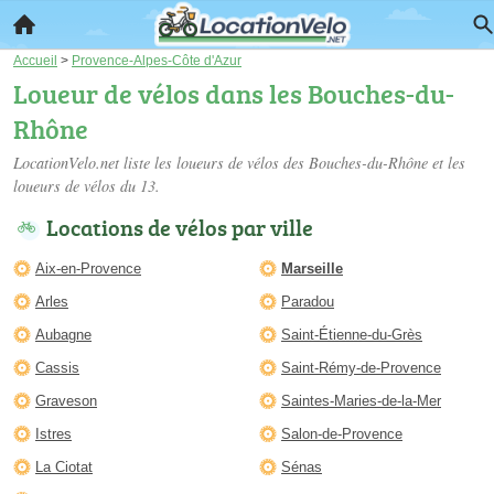
Accueil
>
Provence-Alpes-Côte d'Azur
Loueur de vélos dans les Bouches-du-
Rhône
LocationVelo.net liste les
loueurs de vélos des Bouches-du-Rhône
et les
loueurs de vélos du 13.
Locations de vélos par ville
Aix-en-Provence
Marseille
Arles
Paradou
Aubagne
Saint-Étienne-du-Grès
Cassis
Saint-Rémy-de-Provence
Graveson
Saintes-Maries-de-la-Mer
Istres
Salon-de-Provence
La Ciotat
Sénas