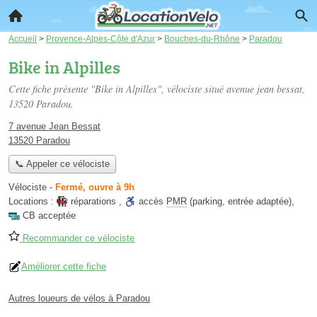
Accueil
>
Provence-Alpes-Côte d'Azur
>
Bouches-du-Rhône
>
Paradou
Bike in Alpilles
Cette fiche présente "Bike in Alpilles", vélociste situé
avenue jean bessat
,
13520 Paradou.
7 avenue Jean Bessat
13520 Paradou
📞 Appeler ce vélociste
Vélociste
-
Fermé, ouvre à 9h
Locations :
réparations
,
accès
PMR
(parking, entrée adaptée)
,
CB acceptée
Recommander ce vélociste
Améliorer cette fiche
Autres loueurs de vélos à Paradou