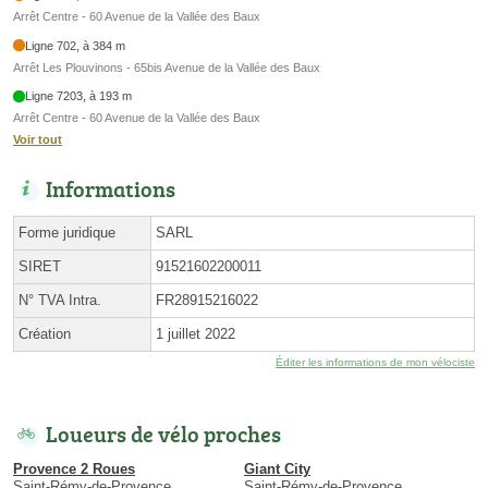
Arrêt Centre - 60 Avenue de la Vallée des Baux
Ligne 702, à 384 m
Arrêt Les Plouvinons - 65bis Avenue de la Vallée des Baux
Ligne 7203, à 193 m
Arrêt Centre - 60 Avenue de la Vallée des Baux
Voir tout
Informations
Forme juridique
SARL
SIRET
91521602200011
N° TVA Intra.
FR28915216022
Création
1 juillet 2022
Éditer les informations de mon vélociste
Loueurs de vélo proches
Provence 2 Roues
Giant City
Saint-Rémy-de-Provence
Saint-Rémy-de-Provence