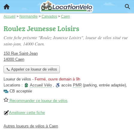
Accueil
>
Normandie
>
Calvados
>
Caen
Roulez Jeunesse Loisirs
Cette fiche présente "Roulez Jeunesse Loisirs", loueur de vélos situé
rue
saint-jean
, 14000 Caen.
150 Rue Saint-Jean
14000 Caen
📞 Appeler ce loueur de vélos
Loueur de vélos
-
Fermé, ouvre demain à 9h
Locations :
Accueil Vélo
,
accès
PMR
(parking, entrée adaptée)
,
CB acceptée
Recommander ce loueur de vélos
Améliorer cette fiche
Autres loueurs de vélos à Caen