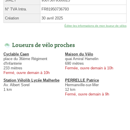
SIRET
95073679300023
N° TVA Intra.
FR81950736793
Création
30 avril 2025
Éditer les informations de mon loueur de vélos
Loueurs de vélo proches
Cyclable Caen
Maison du Vélo
place du 36ème Régiment
quai Amiral Hamelin
d'Infanterie
690 mètres
233 mètres
Fermée, ouvre demain à 10h
Fermé, ouvre demain à 10h
Station Vélolib Lycée Malherbe
PERRELLE Patrice
Av. Albert Sorel
Hermanville-sur-Mer
1 km
12 km
Fermé, ouvre demain à 9h