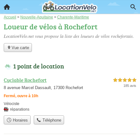
Accueil
>
Nouvelle-Aquitaine
>
Charente-Maritime
Loueur de vélos à Rochefort
LocationVelo.net vous propose la liste des
loueurs de vélos rochefortais
.
Vue carte
1 point de location
Cyclable Rochefort
5,0 étoiles sur 5
185 avis
8 avenue Marcel Dassault, 17300 Rochefort
Fermé, ouvre à 10h
Vélociste
réparations
Horaires
Téléphone