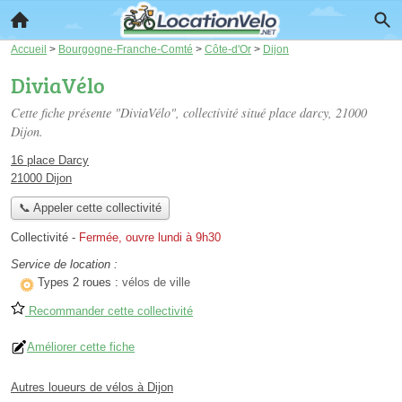
Accueil
>
Bourgogne-Franche-Comté
>
Côte-d'Or
>
Dijon
DiviaVélo
Cette fiche présente "DiviaVélo", collectivité situé
place darcy
, 21000
Dijon.
16 place Darcy
21000 Dijon
📞 Appeler cette collectivité
Collectivité
-
Fermée, ouvre lundi à 9h30
Service de location :
Types 2 roues :
vélos de ville
Recommander cette collectivité
Améliorer cette fiche
Autres loueurs de vélos à Dijon