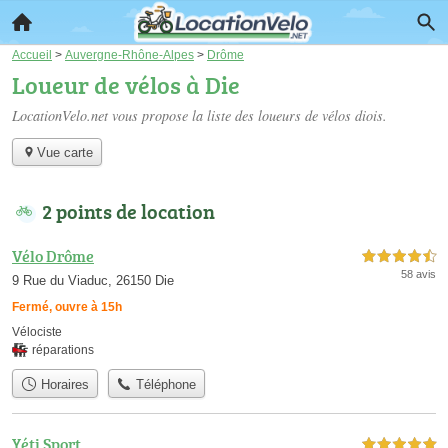
Accueil
>
Auvergne-Rhône-Alpes
>
Drôme
Loueur de vélos à Die
LocationVelo.net vous propose la liste des
loueurs de vélos diois
.
Vue carte
2 points de location
Vélo Drôme
4,5 étoiles sur 5
58 avis
9 Rue du Viaduc, 26150 Die
Fermé, ouvre à 15h
Vélociste
réparations
Horaires
Téléphone
Yéti Sport
5,0 étoiles sur 5