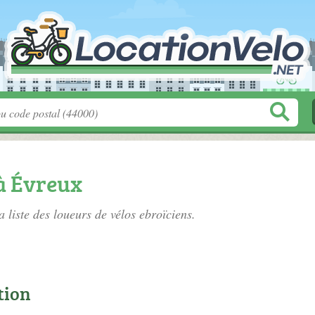
à Évreux
a liste des
loueurs de vélos ebroïciens
.
tion