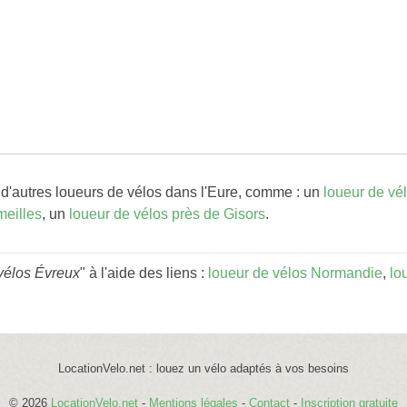
d'autres loueurs de vélos dans l'Eure, comme : un
loueur de vél
meilles
, un
loueur de vélos près de Gisors
.
vélos Évreux
" à l'aide des liens :
loueur de vélos Normandie
,
lo
LocationVelo.net : louez un vélo adaptés à vos besoins
© 2026
LocationVelo.net
-
Mentions légales
-
Contact
-
Inscription gratuite