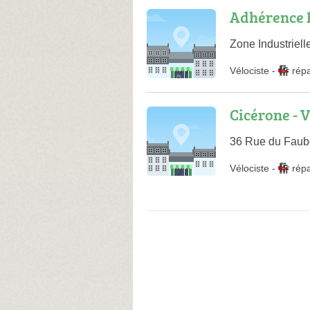
Adhérence 
Zone Industriel
Vélociste
-
rép
Cicérone - 
36 Rue du Faubo
Vélociste
-
rép