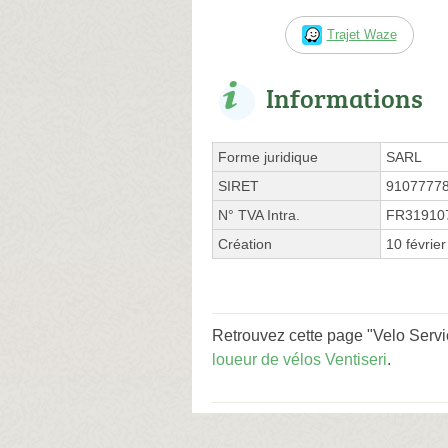
Trajet Waze
Informations
Forme juridique
SARL
SIRET
9107777
N° TVA Intra.
FR31910
Création
10 févrie
Retrouvez cette page "Velo Servi
loueur de vélos Ventiseri
.