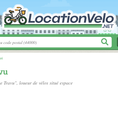
ri
avu
ce Travu", loueur de vélos situé
espace