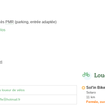
cès
PMR
(parking, entrée adaptée)
los
ri
Lou
Sol'in Bik
 loueur de vélos
Solaro
11 km
feⓐhotmail.fr
Fermée, ouv