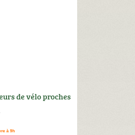
eurs de vélo proches
e
re à 9h