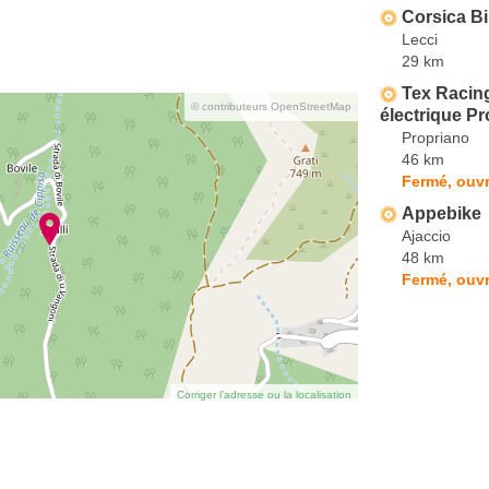
Corsica B
Lecci
29 km
Tex Racing
© contributeurs OpenStreetMap
électrique P
Propriano
46 km
Fermé, ouvr
Appebike
Ajaccio
48 km
Fermé, ouvr
Corriger l’adresse ou la localisation