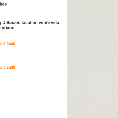
ikes
 Diffusion location vente vélo
ropriano
e à 9h30
e à 8h30