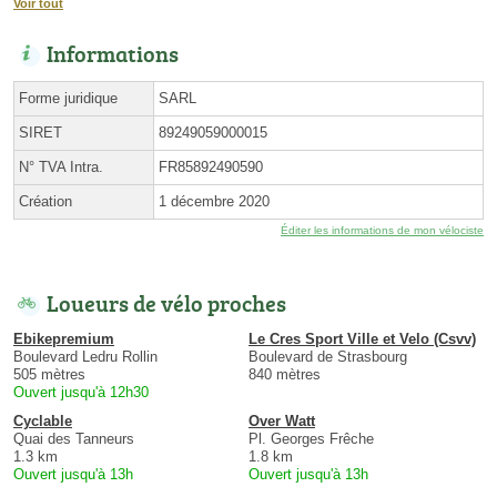
Voir tout
Informations
Forme juridique
SARL
SIRET
89249059000015
N° TVA Intra.
FR85892490590
Création
1 décembre 2020
Éditer les informations de mon vélociste
Loueurs de vélo proches
Ebikepremium
Le Cres Sport Ville et Velo (Csvv)
Boulevard Ledru Rollin
Boulevard de Strasbourg
505 mètres
840 mètres
Ouvert jusqu'à 12h30
Cyclable
Over Watt
Quai des Tanneurs
Pl. Georges Frêche
1.3 km
1.8 km
Ouvert jusqu'à 13h
Ouvert jusqu'à 13h