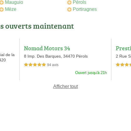
Mauguio
Pérols
Mèze
Portiragnes
os ouverts maintenant
Nomad Motors 34
Prest
al de la
8 Imp. Des Barques,
34470 Pérols
2 Rue S
420
94 avis
5,0 étoiles sur 5
5,0 étoiles 
Ouvert jusqu'à 21h
Afficher tout