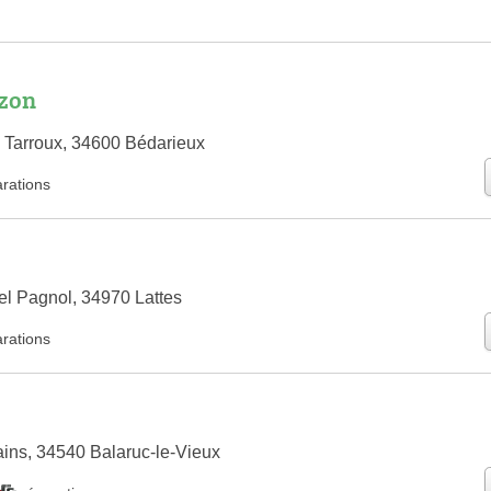
izon
 Tarroux, 34600 Bédarieux
arations
l Pagnol, 34970 Lattes
arations
ins, 34540 Balaruc-le-Vieux