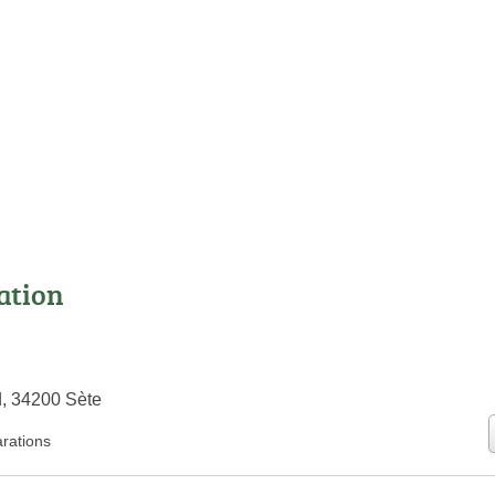
cation
, 34200 Sète
arations