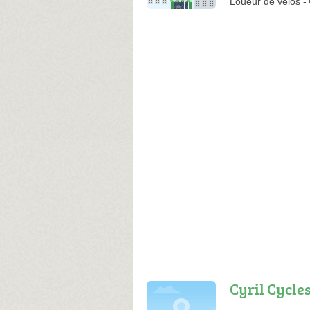
Loueur de vélos
-
Cyril Cycle