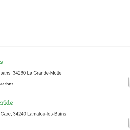
s
isans, 34280 La Grande-Motte
arations
eride
 Gare, 34240 Lamalou-les-Bains