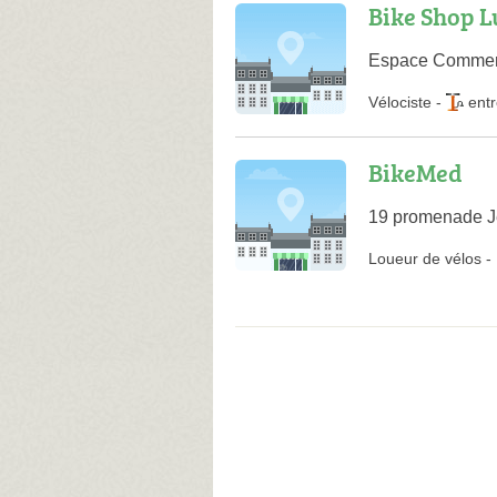
Bike Shop L
Espace Commerci
Vélociste
-
entr
BikeMed
19 promenade Je
Loueur de vélos
-